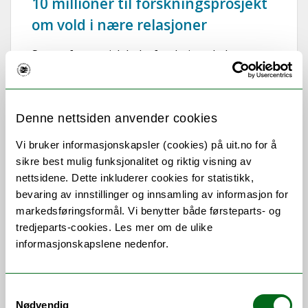
10 millioner til forskningsprosjekt
om vold i nære relasjoner
Senter for samisk helseforskning skal sammen
med politiet, krisesentre og helsevesen i to
kommuner undersøke hvordan voldssaker [...]
Denne nettsiden anvender cookies
Vi bruker informasjonskapsler (cookies) på uit.no for å
sikre best mulig funksjonalitet og riktig visning av
nettsidene. Dette inkluderer cookies for statistikk,
bevaring av innstillinger og innsamling av informasjon for
markedsføringsformål. Vi benytter både førsteparts- og
tredjeparts-cookies. Les mer om de ulike
informasjonskapslene nedenfor.
Samtykkevalg
Nødvendig