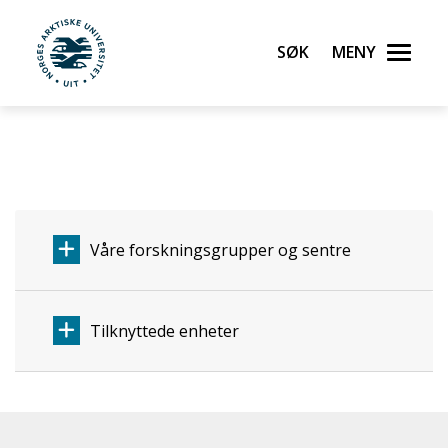
Søk
Meny
UiT Norges arktiske universitet
Gå til hovedinnhold
Våre forskningsgrupper og sentre
Tilknyttede enheter