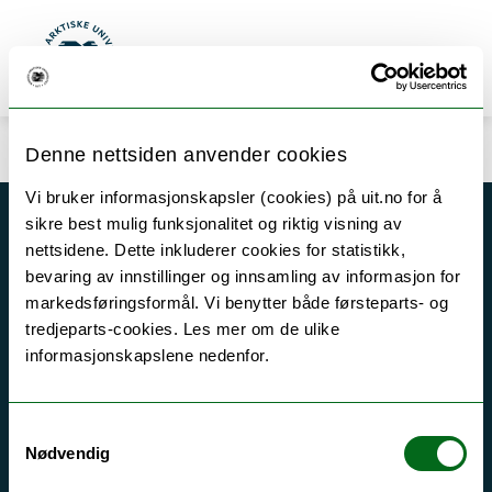
Error rendering component
Gå til hovedinnhold
Error rendering component
Søk
Meny
UiT Norges arktiske universitet
Denne nettsiden anvender cookies
Vi bruker informasjonskapsler (cookies) på uit.no for å
sikre best mulig funksjonalitet og riktig visning av
Akutt hjelp
nettsidene. Dette inkluderer cookies for statistikk,
Si ifra!
bevaring av innstillinger og innsamling av informasjon for
markedsføringsformål. Vi benytter både førsteparts- og
Driftsmeldinger
tredjeparts-cookies. Les mer om de ulike
Personvern ved UiT
informasjonskapslene nedenfor.
Sikkerhet, beredskap og personvern
Informasjonskapsler
Samtykkevalg
Nødvendig
Tilgjengelighetserklæring