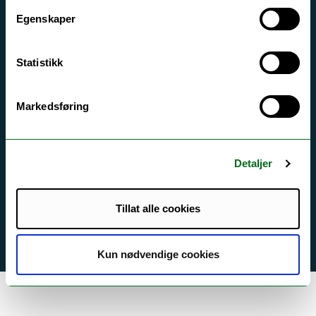
Egenskaper
Kontakt UiT
Statistikk
For media
For skoler
Markedsføring
Ledige stillinger
English website
Detaljer
Logg inn
Tillat alle cookies
Kun nødvendige cookies