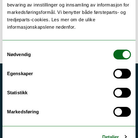
eli.m.pedersen@uit.no
bevaring av innstillinger og innsamling av informasjon for
markedsføringsformål. Vi benytter både førsteparts- og
Administrasjonsbygget B.252
tredjeparts-cookies. Les mer om de ulike
+47 77 66 03 13
informasjonskapslene nedenfor.
Samtykkevalg
Nødvendig
Egenskaper
Akutt hjelp
Si ifra!
Statistikk
Driftsmeldinger
Personvern ved UiT
Markedsføring
Sikkerhet, beredskap og personvern
Informasjonskapsler
Detaljer