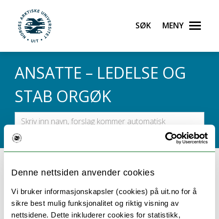
Gå til hovedinnhold
Søk
Meny
UiT Norges arktiske universitet
ANSATTE – LEDELSE OG
STAB ORGØK
Pedersen, Eli Margrete
Denne nettsiden anvender cookies
Seniorrådgiver
Vi bruker informasjonskapsler (cookies) på uit.no for å
Ledelse og stab ORGØK
sikre best mulig funksjonalitet og riktig visning av
Fellesadministrasjonen
nettsidene. Dette inkluderer cookies for statistikk,