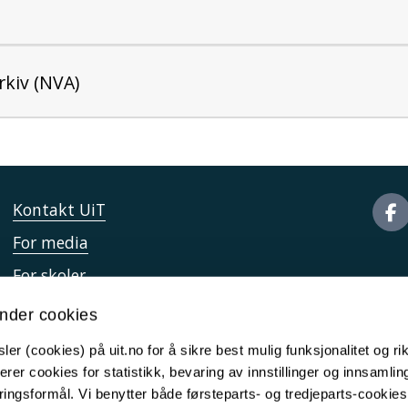
rkiv (NVA)
Kontakt UiT
For media
For skoler
Ledige stillinger
nder cookies
English website
er (cookies) på uit.no for å sikre best mulig funksjonalitet og rik
Logg inn
erer cookies for statistikk, bevaring av innstillinger og innsamlin
ingsformål. Vi benytter både førsteparts- og tredjeparts-cookie