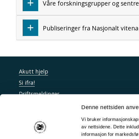
Våre forskningsgrupper og sentre
Publiseringer fra Nasjonalt vitena
Akutt hjelp
Si ifra!
Driftsmeldinger
Personvern ved UiT
Denne nettsiden anve
Sikkerhet, beredskap og personvern
Vi bruker informasjonskapsl
Informasjonskapsler
av nettsidene. Dette inklud
informasjon for markedsfør
Tilgjengelighetserklæring