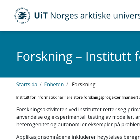
Gå til hovedinnhold
UiT Norges arktiske universitet
Forskning – Institutt 
Startsida
Enheten
Forskning
Institutt for Informatikk har flere store forskningsprosjekter finansiert
Forskningsaktiviteten ved instituttet retter seg pri
anvendelse og eksperimentell testing av modeller, ark
heterogenitet og autonomi er eksempler på problemst
Applikasjonsområdene inkluderer høyytelses beregnin