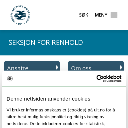
Gå til hovedinnhold
Søk
Meny
UiT Norges arktiske universitet
SEKSJON FOR RENHOLD
Ansatte
Om oss
Denne nettsiden anvender cookies
Ansatte ved Seksjon for renhold:
Vi bruker informasjonskapsler (cookies) på uit.no for å
sikre best mulig funksjonalitet og riktig visning av
nettsidene. Dette inkluderer cookies for statistikk,