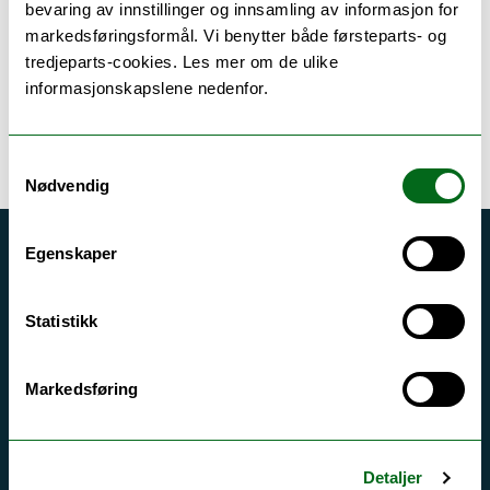
bevaring av innstillinger og innsamling av informasjon for
markedsføringsformål. Vi benytter både førsteparts- og
tredjeparts-cookies. Les mer om de ulike
Tilknyttede enheter
informasjonskapslene nedenfor.
Samtykkevalg
Nødvendig
Egenskaper
Akutt hjelp
Si ifra!
Statistikk
Driftsmeldinger
Personvern ved UiT
Markedsføring
Sikkerhet, beredskap og personvern
Informasjonskapsler
Detaljer