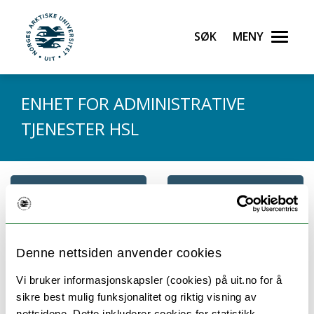
Gå til hovedinnhold
Søk
Meny
UiT Norges arktiske universitet
ENHET FOR ADMINISTRATIVE
TJENESTER HSL
Ansatte
Om oss
Denne nettsiden anvender cookies
Ansatte ved Enhet for administrative
Vi bruker informasjonskapsler (cookies) på uit.no for å
sikre best mulig funksjonalitet og riktig visning av
tjenester HSL:
nettsidene. Dette inkluderer cookies for statistikk,