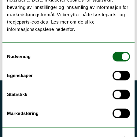
bevaring av innstillinger og innsamling av informasjon for
markedsføringsformål. Vi benytter både førsteparts- og
tredjeparts-cookies. Les mer om de ulike
informasjonskapslene nedenfor.
Tilknyttede enheter
Samtykkevalg
Nødvendig
Egenskaper
Akutt hjelp
Statistikk
Si ifra!
Markedsføring
Driftsmeldinger
Personvern ved UiT