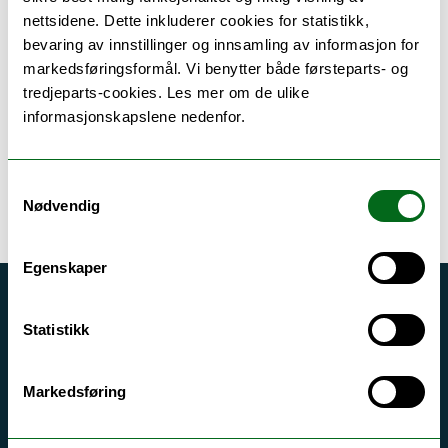
nettsidene. Dette inkluderer cookies for statistikk,
bevaring av innstillinger og innsamling av informasjon for
markedsføringsformål. Vi benytter både førsteparts- og
tredjeparts-cookies. Les mer om de ulike
informasjonskapslene nedenfor.
Tilknyttede enheter
Samtykkevalg
Nødvendig
Egenskaper
Akutt hjelp
Statistikk
Si ifra!
Driftsmeldinger
Markedsføring
Personvern ved UiT