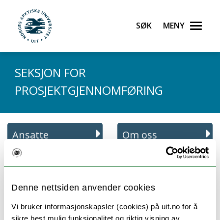
Gå til hovedinnhold
Søk
Meny
UiT Norges arktiske universitet
SEKSJON FOR
PROSJEKTGJENNOMFØRING
Ansatte
Om oss
Denne nettsiden anvender cookies
Ansatte ved Seksjon for
Vi bruker informasjonskapsler (cookies) på uit.no for å
prosjektgjennomføring:
sikre best mulig funksjonalitet og riktig visning av