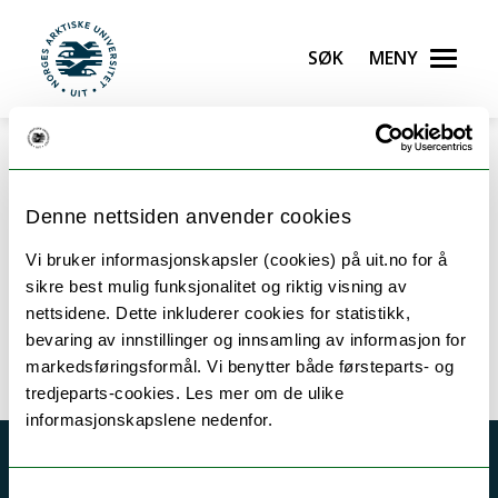
Søk
Meny
UiT Norges arktiske universitet
Gå til hovedinnhold
Denne nettsiden anvender cookies
Vi bruker informasjonskapsler (cookies) på uit.no for å
Tilknyttede enheter
sikre best mulig funksjonalitet og riktig visning av
nettsidene. Dette inkluderer cookies for statistikk,
bevaring av innstillinger og innsamling av informasjon for
markedsføringsformål. Vi benytter både førsteparts- og
tredjeparts-cookies. Les mer om de ulike
informasjonskapslene nedenfor.
Akutt hjelp
Samtykkevalg