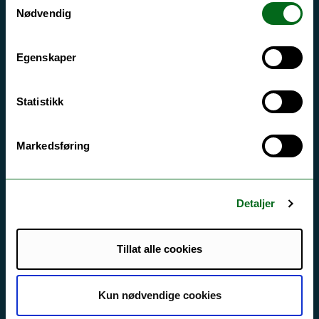
Si ifra!
Nødvendig
Driftsmeldinger
Egenskaper
Personvern ved UiT
Sikkerhet, beredskap og personvern
Statistikk
Informasjonskapsler
Tilgjengelighetserklæring
Markedsføring
Kontakt UiT
Detaljer
For media
For skoler
Tillat alle cookies
Ledige stillinger
Kun nødvendige cookies
English website