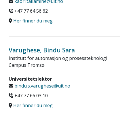
kaori.takamine@uit.no
+47 77 64 56 62
Her finner du meg
Varughese, Bindu Sara
Institutt for automasjon og prosessteknologi
Campus Tromsø
Universitetslektor
bindu.s.varughese@uit.no
+47 77 66 03 10
Her finner du meg