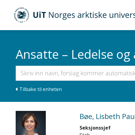
Gå til hovedinnhold
UiT Norges arktiske universitet
Ansatte – Ledelse og 
Tilbake til enheten
Bøe, Lisbeth Pau
Seksjonssjef