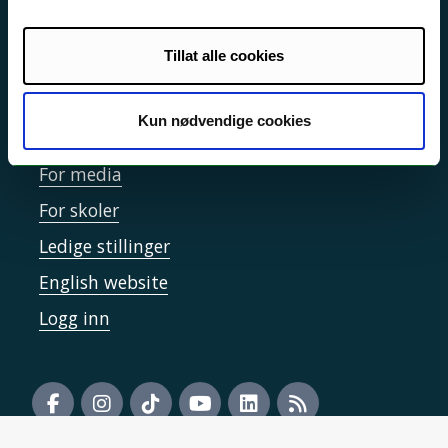
Informasjonskapsler
Tilgjengelighetserklæring
Tillat alle cookies
Kun nødvendige cookies
Kontakt UiT
For media
For skoler
Ledige stillinger
English website
Logg inn