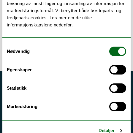
Om
Forskning og undervisning
bevaring av innstillinger og innsamling av informasjon for
markedsføringsformål. Vi benytter både førsteparts- og
Publikasjoner
tredjeparts-cookies. Les mer om de ulike
informasjonskapslene nedenfor.
Samtykkevalg
Nødvendig
Egenskaper
Akutt hjelp
Statistikk
Si ifra!
Driftsmeldinger
Markedsføring
Personvern ved UiT
Sikkerhet, beredskap og personvern
Detaljer