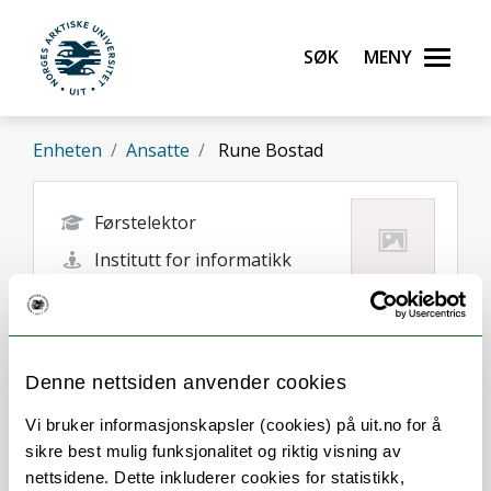
Gå til hovedinnhold
Søk
Meny
UiT Norges arktiske universitet
Enheten
Ansatte
Rune Bostad
Førstelektor
Institutt for informatikk
rune.bostad@uit.no
Mo i Rana
Denne nettsiden anvender cookies
Vi bruker informasjonskapsler (cookies) på uit.no for å
sikre best mulig funksjonalitet og riktig visning av
nettsidene. Dette inkluderer cookies for statistikk,