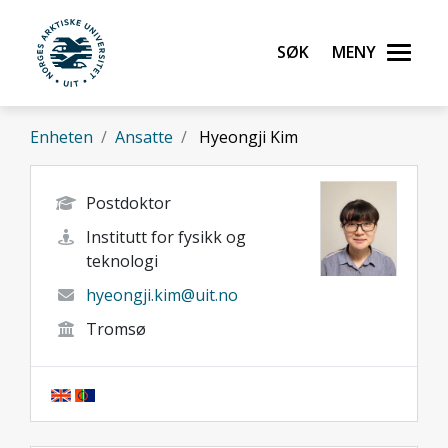
Gå til hovedinnhold
Søk
Meny
UiT Norges arktiske universitet
Enheten
Ansatte
Hyeongji Kim
Postdoktor
Institutt for fysikk og
teknologi
hyeongji.kim@uit.no
Tromsø