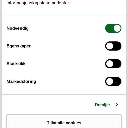
informasjonskapslene nedenfor.
in feature space, such as proxies,
prototypes, and Voronoi cells, to improve
probabilistic classification models.
Samtykkevalg
Nødvendig
My research interests also include the
following subjects.
Egenskaper
Anomaly detection (AD), Out-of-
Distribution (OOD) detection, Open-
set classification
Statistikk
Metric learning
Few-shot learning
Markedsføring
Self-supervised learning
(representation learning)
Generative Adversarial Network
(GAN)
Detaljer
Adversarial defense and robustness
Hierarchy-informed classification
Tillat alle cookies