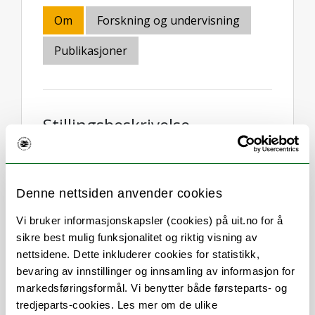
Om
Forskning og undervisning
Publikasjoner
Stillingsbeskrivelse
I am a postdoctoral researcher working at
the Visual Intelligence Center and the
Denne nettsiden anvender cookies
Machine Learning Group at UiT – The
Arctic University of Norway.
Vi bruker informasjonskapsler (cookies) på uit.no for å
sikre best mulig funksjonalitet og riktig visning av
I am working on developing deep learning
nettsidene. Dette inkluderer cookies for statistikk,
algorithms for learning from limited
bevaring av innstillinger og innsamling av informasjon for
labeled data and multimodal learning. In
markedsføringsformål. Vi benytter både førsteparts- og
particular, my research focuses on
tredjeparts-cookies. Les mer om de ulike
effectively leveraging geometric concepts