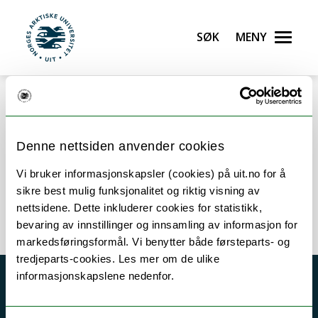
Gå til hovedinnhold
Søk
Meny
UiT Norges arktiske universitet
Error rendering component
Denne nettsiden anvender cookies
Vi bruker informasjonskapsler (cookies) på uit.no for å
sikre best mulig funksjonalitet og riktig visning av
Biological Chemistry and Bioinformatics
nettsidene. Dette inkluderer cookies for statistikk,
bevaring av innstillinger og innsamling av informasjon for
markedsføringsformål. Vi benytter både førsteparts- og
tredjeparts-cookies. Les mer om de ulike
informasjonskapslene nedenfor.
Akutt hjelp
Si ifra!