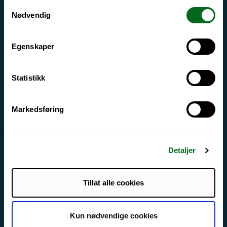
Samtykkevalg
Driftsmeldinger
Nødvendig
Personvern ved UiT
Egenskaper
Sikkerhet, beredskap og personvern
Informasjonskapsler
Statistikk
Tilgjengelighetserklæring
Markedsføring
Kontakt UiT
For media
Detaljer
For skoler
Tillat alle cookies
Ledige stillinger
English website
Kun nødvendige cookies
Logg inn