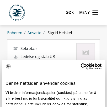
Gå til hovedinnhold
Søk
Meny
UiT Norges arktiske universitet
Enheten
Ansatte
Sigrid Heiskel
Sekretær
Ledelse og stab UB
sigrid.heiskel@uit.no
Tromsø
Denne nettsiden anvender cookies
Vi bruker informasjonskapsler (cookies) på uit.no for å
sikre best mulig funksjonalitet og riktig visning av
nettsidene. Dette inkluderer cookies for statistikk,