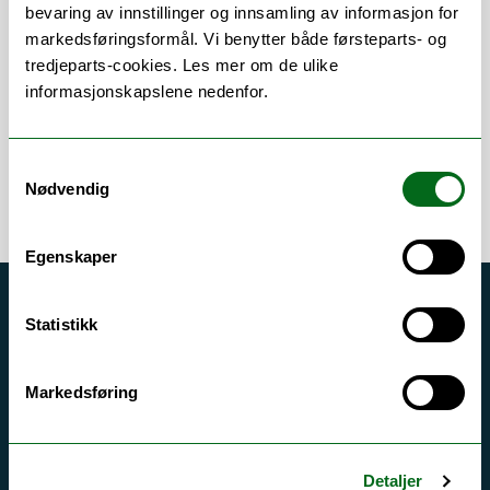
Om
Forskning og undervisning
bevaring av innstillinger og innsamling av informasjon for
markedsføringsformål. Vi benytter både førsteparts- og
Publikasjoner
tredjeparts-cookies. Les mer om de ulike
informasjonskapslene nedenfor.
Samtykkevalg
Nødvendig
Egenskaper
Akutt hjelp
Statistikk
Si ifra!
Driftsmeldinger
Markedsføring
Personvern ved UiT
Sikkerhet, beredskap og personvern
Detaljer