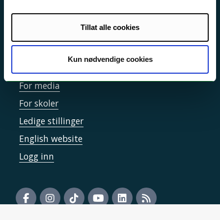
Informasjonskapsler
Tilgjengelighetserklæring
Tillat alle cookies
Kun nødvendige cookies
Kontakt UiT
For media
For skoler
Ledige stillinger
English website
Logg inn