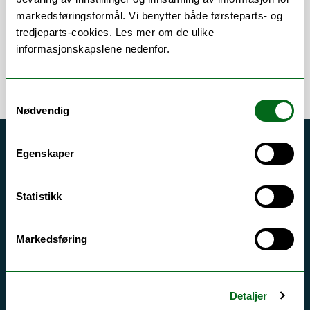
markedsføringsformål. Vi benytter både førsteparts- og
tredjeparts-cookies. Les mer om de ulike
informasjonskapslene nedenfor.
Samtykkevalg
Nødvendig
Akutt hjelp
Egenskaper
Si ifra!
Statistikk
Driftsmeldinger
Personvern ved UiT
Markedsføring
Sikkerhet, beredskap og personvern
Informasjonskapsler
Detaljer
Tilgjengelighetserklæring