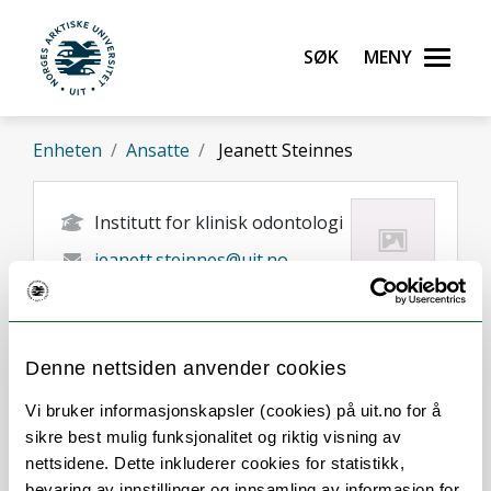
Gå til hovedinnhold
Søk
Meny
UiT Norges arktiske universitet
Enheten
Ansatte
Jeanett Steinnes
Institutt for klinisk odontologi
jeanett.steinnes@uit.no
Denne nettsiden anvender cookies
Vi bruker informasjonskapsler (cookies) på uit.no for å
Om
Forskning og undervisning
sikre best mulig funksjonalitet og riktig visning av
nettsidene. Dette inkluderer cookies for statistikk,
Publikasjoner
bevaring av innstillinger og innsamling av informasjon for