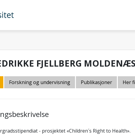
EDRIKKE FJELLBERG MOLDENÆ
Forskning og undervisning
Publikasjoner
Her f
lingsbeskrivelse
gradsstipendiat - prosjektet «Children´s Right to Health».