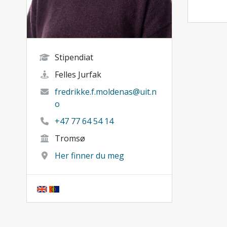
Stipendiat
Felles Jurfak
fredrikke.f.moldenas@uit.n
o
+47 77 64 54 14
Tromsø
Her finner du meg