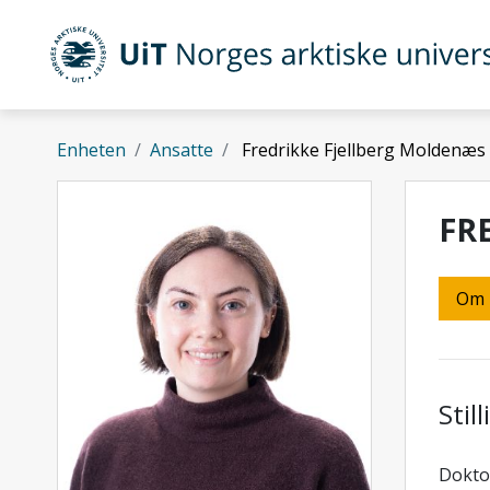
Gå til hovedinnhold
UiT Norges arktiske universitet
Enheten
Ansatte
Fredrikke Fjellberg Moldenæs
FR
Om
Stil
Doktor