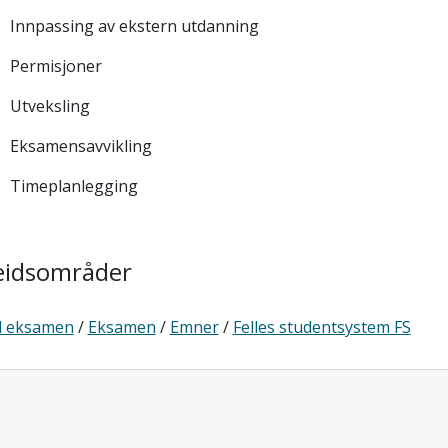
passing av ekstern utdanning
rmisjoner
veksling
samensavvikling
meplanlegging
eidsområder
al eksamen
/
Eksamen
/
Emner
/
Felles studentsystem FS