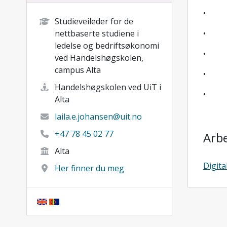
• Inn
Studieveileder for de
nettbaserte studiene i
• Pe
ledelse og bedriftsøkonomi
• Ut
ved Handelshøgskolen,
campus Alta
• Ek
Handelshøgskolen ved UiT i
• Ti
Alta
laila.e.johansen@uit.no
+47 78 45 02 77
Arb
Alta
Digit
Her finner du meg