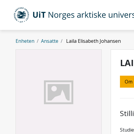
Gå til hovedinnhold
UiT Norges arktiske universitet
Enheten
Ansatte
Laila Elisabeth Johansen
LA
Om
Stil
Studie