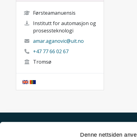
Førsteamanuensis
Institutt for automasjon og
prosessteknologi
amar.aganovic@uit.no
+47 77 66 02 67
Tromsø
Akutt hjelp
Denne nettsiden anve