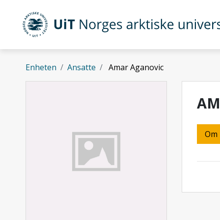
Gå til hovedinnhold
UiT Norges arktiske universitet
Enheten
Ansatte
Amar Aganovic
AM
Om