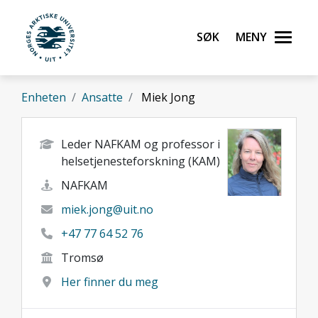
Gå til hovedinnhold
Søk
Meny
UiT Norges arktiske universitet
Enheten
Ansatte
Miek Jong
Leder NAFKAM og professor i
helsetjenesteforskning (KAM)
NAFKAM
miek.jong@uit.no
+47 77 64 52 76
Tromsø
Her finner du meg