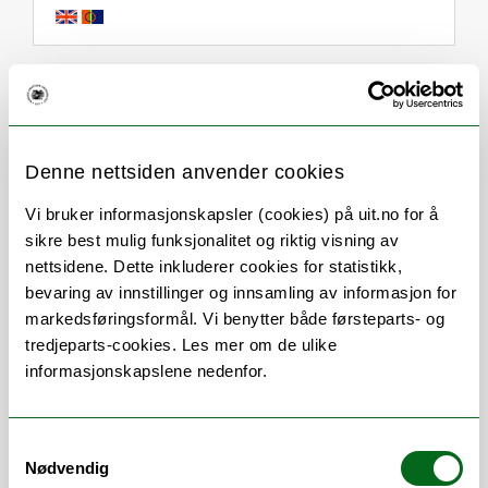
Om
Forskning og undervisning
CV
Publikasjoner
Denne nettsiden anvender cookies
Andre publikasjoner
Vi bruker informasjonskapsler (cookies) på uit.no for å
sikre best mulig funksjonalitet og riktig visning av
Her finner du meg
nettsidene. Dette inkluderer cookies for statistikk,
bevaring av innstillinger og innsamling av informasjon for
markedsføringsformål. Vi benytter både førsteparts- og
tredjeparts-cookies. Les mer om de ulike
Stillingsbeskrivelse
informasjonskapslene nedenfor.
Senterest øverste leder:
Ansvaret for NAFKAMs samlede faglige og
Samtykkevalg
Nødvendig
administrative virksomhet.