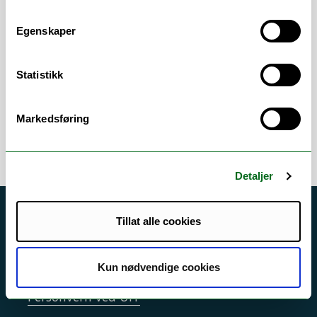
Senterets fremste talsperson, og leder
arbeidet med å utvikle og sikre forsknings-
Egenskaper
og formidlingsaktivitet i samsvar med
strategier fastsatt i samarbeid med
Helsedirektoratet, NAFKAMs Senterrådet
Statistikk
og UiT.
Markedsføring
Detaljer
Akutt hjelp
Tillat alle cookies
Si ifra!
Kun nødvendige cookies
Driftsmeldinger
Personvern ved UiT