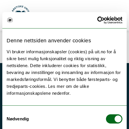
Gå til hovedinnhold
Søk
Meny
UiT Norges arktiske universitet
Denne nettsiden anvender cookies
Error rendering component
Vi bruker informasjonskapsler (cookies) på uit.no for å
sikre best mulig funksjonalitet og riktig visning av
nettsidene. Dette inkluderer cookies for statistikk,
bevaring av innstillinger og innsamling av informasjon for
Akutt hjelp
markedsføringsformål. Vi benytter både førsteparts- og
tredjeparts-cookies. Les mer om de ulike
Si ifra!
informasjonskapslene nedenfor.
Driftsmeldinger
Personvern ved UiT
Samtykkevalg
Sikkerhet, beredskap og personvern
Nødvendig
Informasjonskapsler