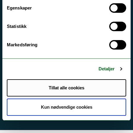
Egenskaper
Tilgjengelighetserklæring
Statistikk
Kontakt UiT
For media
Markedsføring
For skoler
Ledige stillinger
Detaljer
English website
Logg inn
Tillat alle cookies
Kun nødvendige cookies