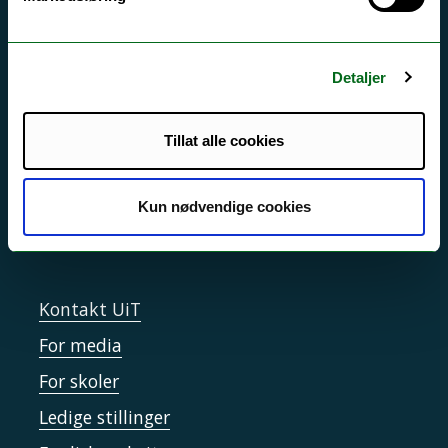
Akutt hjelp
Si ifra!
Detaljer
Driftsmeldinger
Personvern ved UiT
Tillat alle cookies
Sikkerhet, beredskap og personvern
Informasjonskapsler
Kun nødvendige cookies
Tilgjengelighetserklæring
Kontakt UiT
For media
For skoler
Ledige stillinger