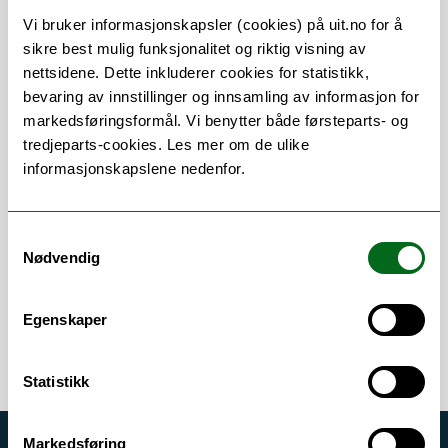
Vi bruker informasjonskapsler (cookies) på uit.no for å
Publikasjoner
sikre best mulig funksjonalitet og riktig visning av
nettsidene. Dette inkluderer cookies for statistikk,
bevaring av innstillinger og innsamling av informasjon for
markedsføringsformål. Vi benytter både førsteparts- og
Stillingsbeskrivelse
tredjeparts-cookies. Les mer om de ulike
informasjonskapslene nedenfor.
PhD stipendiat finansiert av Helse Nord
Samtykkevalg
Nødvendig
Egenskaper
Statistikk
Markedsføring