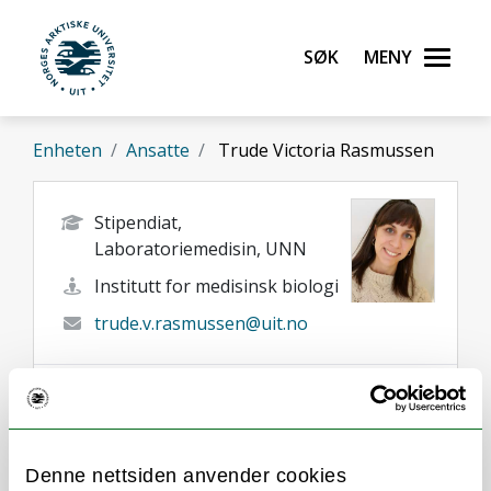
Gå til hovedinnhold
Søk
Meny
UiT Norges arktiske universitet
Enheten
Ansatte
Trude Victoria Rasmussen
Stipendiat,
Laboratoriemedisin, UNN
Institutt for medisinsk biologi
trude.v.rasmussen@uit.no
Denne nettsiden anvender cookies
Om
Forskning og undervisning