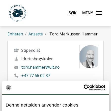
Gå til hovedinnhold
Søk
Meny
UiT Norges arktiske universitet
Enheten
Ansatte
Tord Markussen Hammer
Stipendiat
Idrettshøgskolen
tord.hammer@uit.no
+47 77 66 02 37
Alta
Her finner du meg
Denne nettsiden anvender cookies