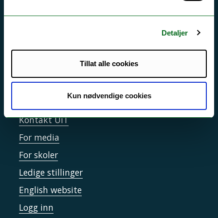
Driftsmeldinger
Personvern ved UiT
Detaljer
Sikkerhet, beredskap og personvern
Informasjonskapsler
Tillat alle cookies
Tilgjengelighetserklæring
Kun nødvendige cookies
Kontakt UiT
For media
For skoler
Ledige stillinger
English website
Logg inn