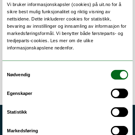
Vi bruker informasjonskapsler (cookies) på uit.no for å
sikre best mulig funksjonalitet og riktig visning av
nettsidene. Dette inkluderer cookies for statistikk,
Om
Forskning og undervisning
bevaring av innstillinger og innsamling av informasjon for
markedsføringsformål. Vi benytter både førsteparts- og
Her finner du meg
tredjeparts-cookies. Les mer om de ulike
informasjonskapslene nedenfor.
Error rendering component
Samtykkevalg
Nødvendig
Egenskaper
Statistikk
Akutt hjelp
Si ifra!
Markedsføring