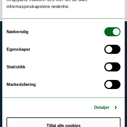
informasjonskapslene nedenfor.
Samtykkevalg
Nødvendig
Akutt hjelp
Si ifra!
Egenskaper
Driftsmeldinger
Personvern ved UiT
Statistikk
Sikkerhet, beredskap og personvern
Markedsføring
Informasjonskapsler
Tilgjengelighetserklæring
Detaljer
Kontakt UiT
Tillat alle cookies