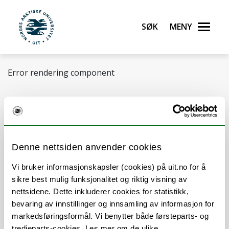
Gå til hovedinnhold
Søk
Meny
UiT Norges arktiske universitet
Error rendering component
BEaM
Denne nettsiden anvender cookies
Vi bruker informasjonskapsler (cookies) på uit.no for å
sikre best mulig funksjonalitet og riktig visning av
nettsidene. Dette inkluderer cookies for statistikk,
bevaring av innstillinger og innsamling av informasjon for
Northern Buildings in Changing Climate (NoBiCC)
markedsføringsformål. Vi benytter både førsteparts- og
tredjeparts-cookies. Les mer om de ulike