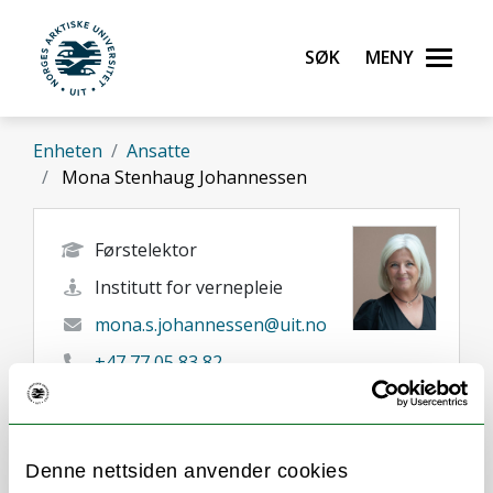
Gå til hovedinnhold
Søk
Meny
UiT Norges arktiske universitet
Enheten
Ansatte
Mona Stenhaug Johannessen
Førstelektor
Institutt for vernepleie
mona.s.johannessen@uit.no
+47 77 05 83 82
Harstad
Denne nettsiden anvender cookies