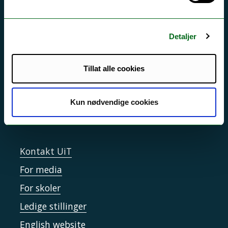
Si ifra!
Driftsmeldinger
Detaljer
Personvern ved UiT
Tillat alle cookies
Sikkerhet, beredskap og personvern
Informasjonskapsler
Kun nødvendige cookies
Tilgjengelighetserklæring
Kontakt UiT
For media
For skoler
Ledige stillinger
English website