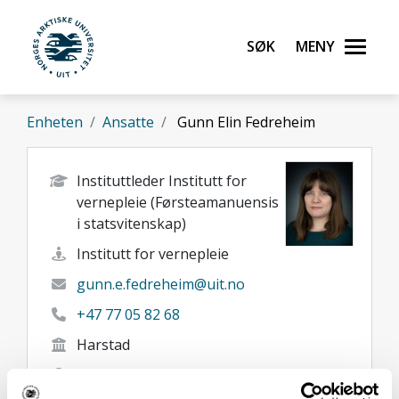
Gå til hovedinnhold
Søk
Meny
UiT Norges arktiske universitet
Enheten
Ansatte
Gunn Elin Fedreheim
Instituttleder Institutt for
vernepleie (Førsteamanuensis
i statsvitenskap)
Institutt for vernepleie
gunn.e.fedreheim@uit.no
+47 77 05 82 68
Harstad
Her finner du meg