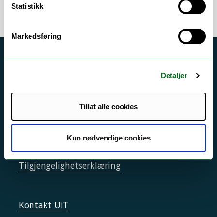
Statistikk
Markedsføring
Akutt hjelp
Detaljer
Si ifra!
Driftsmeldinger
Tillat alle cookies
Personvern ved UiT
Sikkerhet, beredskap og personvern
Kun nødvendige cookies
Informasjonskapsler
Tilgjengelighetserklæring
Kontakt UiT