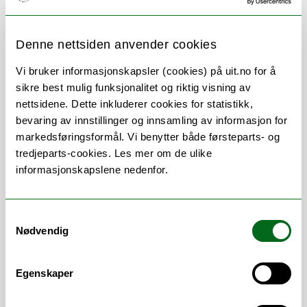
Denne nettsiden anvender cookies
Vi bruker informasjonskapsler (cookies) på uit.no for å
Om
Forskning og undervisning
sikre best mulig funksjonalitet og riktig visning av
nettsidene. Dette inkluderer cookies for statistikk,
Publikasjoner
Her finner du meg
bevaring av innstillinger og innsamling av informasjon for
markedsføringsformål. Vi benytter både førsteparts- og
tredjeparts-cookies. Les mer om de ulike
informasjonskapslene nedenfor.
Vitenskapelige
arbeidsområder
Samtykkevalg
Nødvendig
Naturressursforvaltning
/
Sosiologi
/
Statsvitenskap og organisasjonsteori
/
Egenskaper
Offentlig og privat administrasjon