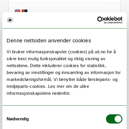
Om
Forskning og undervisning
Denne nettsiden anvender cookies
CV
Publikasjoner
Vedlegg
Vi bruker informasjonskapsler (cookies) på uit.no for å
sikre best mulig funksjonalitet og riktig visning av
Her finner du meg
nettsidene. Dette inkluderer cookies for statistikk,
bevaring av innstillinger og innsamling av informasjon for
markedsføringsformål. Vi benytter både førsteparts- og
tredjeparts-cookies. Les mer om de ulike
Arbeidsområder
informasjonskapslene nedenfor.
Internasjonalt samarbeid
/
Kurs
/
Mobilitet
/
Prosjektledelse
/
Undervisning
/
Samtykkevalg
Nødvendig
Veiledning
Vitenskapelige