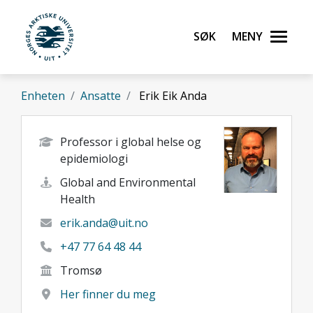
Gå til hovedinnhold
Søk
Meny
UiT Norges arktiske universitet
Enheten
Ansatte
Erik Eik Anda
Professor i global helse og
epidemiologi
Global and Environmental
Health
erik.anda@uit.no
+47 77 64 48 44
Tromsø
Her finner du meg