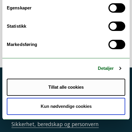
arbeidsområder
Egenskaper
Samfunnsmedisin / sosialmedisin
/
Andre
Statistikk
helsefag
Markedsføring
Detaljer
Akutt hjelp
Tillat alle cookies
Si ifra!
Driftsmeldinger
Kun nødvendige cookies
Personvern ved UiT
Sikkerhet, beredskap og personvern