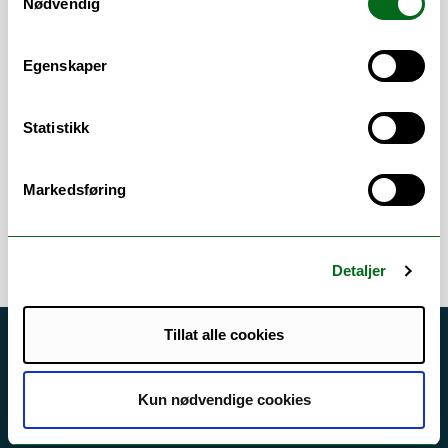
Nødvendig
organisatoriske og ledelsesmessige
aspekter som har betydning for utvikling
av utdanningskvalitet i høyere utdanning.
Egenskaper
Statistikk
Markedsføring
Detaljer
Tillat alle cookies
Akutt hjelp
Si ifra!
Kun nødvendige cookies
Driftsmeldinger