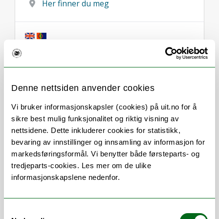
Her finner du meg
Om
Forskning og undervisning
Denne nettsiden anvender cookies
Publikasjoner
Her finner du meg
Vi bruker informasjonskapsler (cookies) på uit.no for å
sikre best mulig funksjonalitet og riktig visning av
nettsidene. Dette inkluderer cookies for statistikk,
bevaring av innstillinger og innsamling av informasjon for
Stillingsbeskrivelse
markedsføringsformål. Vi benytter både førsteparts- og
tredjeparts-cookies. Les mer om de ulike
Danielsen er førsteamanuensis i
informasjonskapslene nedenfor.
statsvitenskap (fordypning i organisasjon
og ledelse). Av forskningsprosjekter
arbeider Danielsen for tiden med
Samtykkevalg