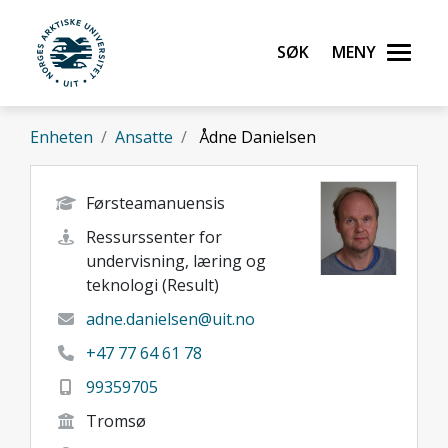
Gå til hovedinnhold
Søk
Meny
UiT Norges arktiske universitet
Enheten
Ansatte
Ådne Danielsen
Førsteamanuensis
Ressurssenter for
undervisning, læring og
teknologi (Result)
adne.danielsen@uit.no
+47 77 64 61 78
99359705
Tromsø