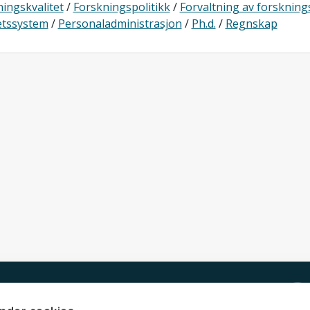
ingskvalitet
/
Forskningspolitikk
/
Forvaltning av forskning
etssystem
/
Personaladministrasjon
/
Ph.d.
/
Regnskap
Kontakt UiT