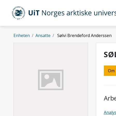
Gå til hovedinnhold
UiT Norges arktiske universitet
Enheten
Ansatte
Sølvi Brendeford Anderssen
SØ
Om
Arb
Analy