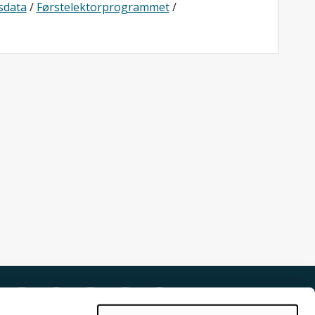
sdata
/
Førstelektorprogrammet
/