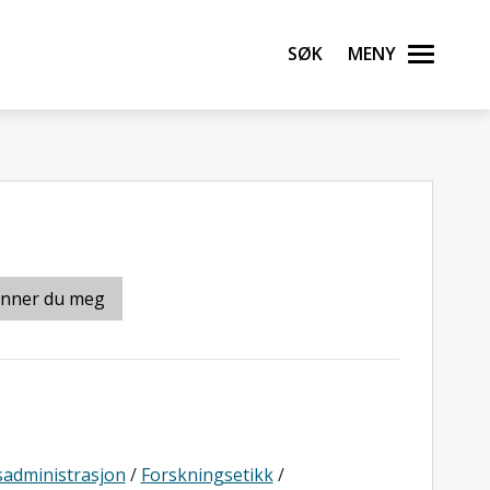
Søk
Meny
inner du meg
sadministrasjon
/
Forskningsetikk
/