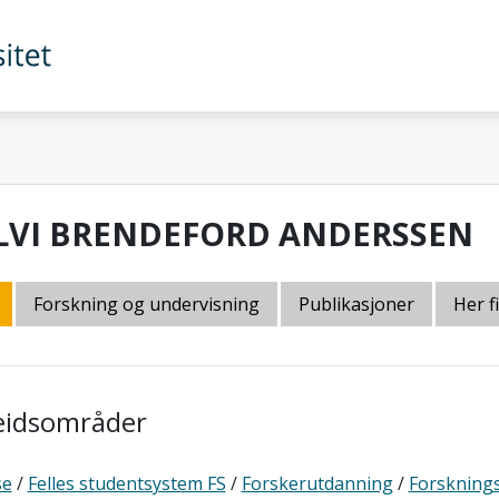
LVI BRENDEFORD ANDERSSEN
Forskning og undervisning
Publikasjoner
Her f
eidsområder
se
/
Felles studentsystem FS
/
Forskerutdanning
/
Forskning