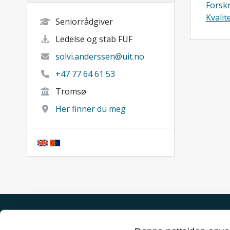
Forskn
Kvalit
Seniorrådgiver
Ledelse og stab FUF
solvi.anderssen@uit.no
+47 77 64 61 53
Tromsø
Her finner du meg
Akutt hjelp