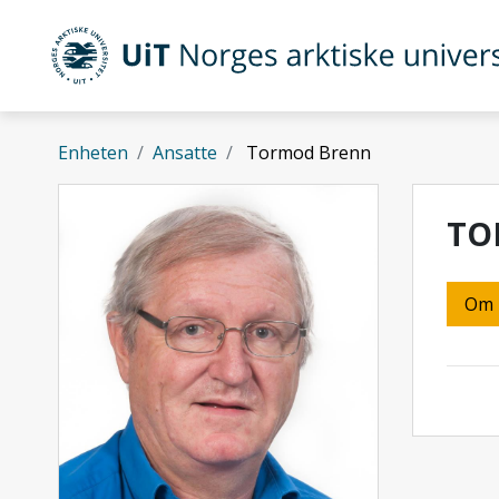
Gå til hovedinnhold
UiT Norges arktiske universitet
Enheten
Ansatte
Tormod Brenn
TO
Om