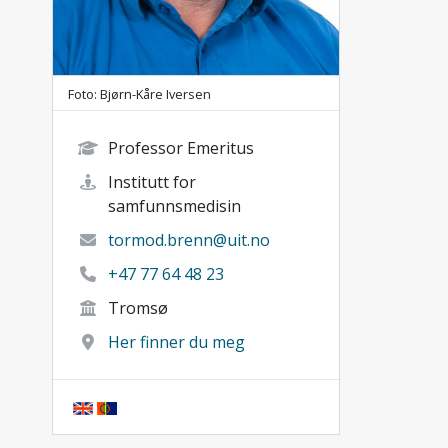
Foto: Bjørn-Kåre Iversen
Professor Emeritus
Institutt for
samfunnsmedisin
tormod.brenn@uit.no
+47 77 64 48 23
Tromsø
Her finner du meg