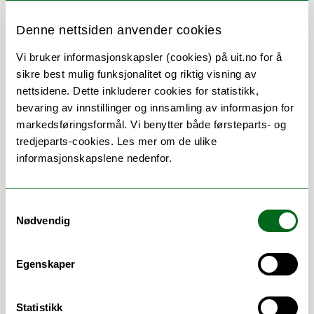
Denne nettsiden anvender cookies
Vi bruker informasjonskapsler (cookies) på uit.no for å
sikre best mulig funksjonalitet og riktig visning av
Om
Forskning og undervisning
nettsidene. Dette inkluderer cookies for statistikk,
bevaring av innstillinger og innsamling av informasjon for
Publikasjoner
Her finner du meg
markedsføringsformål. Vi benytter både førsteparts- og
tredjeparts-cookies. Les mer om de ulike
informasjonskapslene nedenfor.
Stillingsbeskrivelse
Samtykkevalg
Nødvendig
Professor, Molekylære biosystemer og
bioinformatikk, Norstruct
Egenskaper
Statistikk