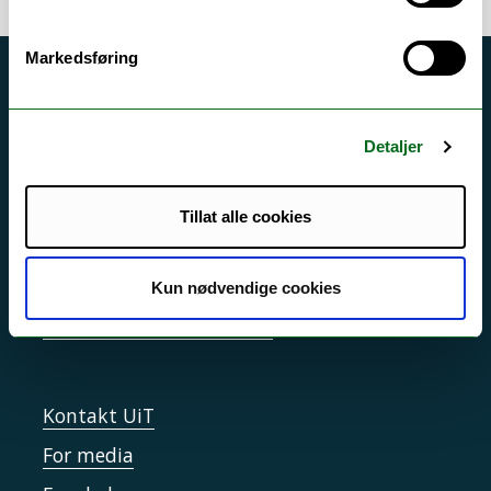
Markedsføring
Akutt hjelp
Si ifra!
Detaljer
Driftsmeldinger
Personvern ved UiT
Tillat alle cookies
Sikkerhet, beredskap og personvern
Informasjonskapsler
Kun nødvendige cookies
Tilgjengelighetserklæring
Kontakt UiT
For media