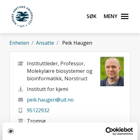
Gå til hovedinnhold
Søk
Meny
UiT Norges arktiske universitet
Enheten
Ansatte
Peik Haugen
Instituttleder, Professor,
Molekylære biosystemer og
bioinformatikk, Norstruct
Institutt for kjemi
peik.haugen@uit.no
95122932
Tromsø
Her finner du meg