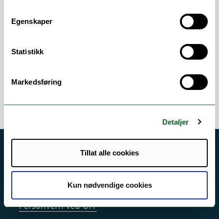
Arbeidsområder
Egenskaper
Arkiv
/
Eldre arkiv
/
Journalføring
/
Statistikk
Kassasjon
/
Offentlig journal
/
Postmottak
/
ePhorte
Markedsføring
Detaljer
Akutt hjelp
Tillat alle cookies
Si ifra!
Kun nødvendige cookies
Driftsmeldinger
Personvern ved UiT