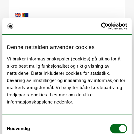
Om
Forskning og undervisning
Denne nettsiden anvender cookies
Her finner du meg
Vi bruker informasjonskapsler (cookies) på uit.no for å
sikre best mulig funksjonalitet og riktig visning av
nettsidene. Dette inkluderer cookies for statistikk,
bevaring av innstillinger og innsamling av informasjon for
Stillingsbeskrivelse
markedsføringsformål. Vi benytter både førsteparts- og
tredjeparts-cookies. Les mer om de ulike
Fagansvar område Personal.
informasjonskapslene nedenfor.
Veiledning og brukerstøtte til
saksbehandlere om dokumentbehandling
Samtykkevalg
og bruk av ePhorte. e-post arkiv@uit.no,
Nødvendig
brukerstøttetelefon 45090