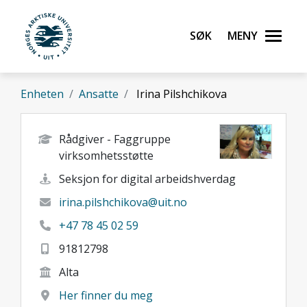
Gå til hovedinnhold
Søk
Meny
UiT Norges arktiske universitet
Enheten
Ansatte
Irina Pilshchikova
Rådgiver - Faggruppe
virksomhetsstøtte
Seksjon for digital arbeidshverdag
irina.pilshchikova@uit.no
+47 78 45 02 59
91812798
Alta
Her finner du meg