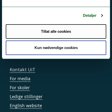
Si ifra!
Driftsmeldinger
Detaljer
Personvern ved UiT
Sikkerhet, beredskap og personvern
Tillat alle cookies
Informasjonskapsler
Kun nødvendige cookies
Tilgjengelighetserklæring
Kontakt UiT
For media
For skoler
Ledige stillinger
English website