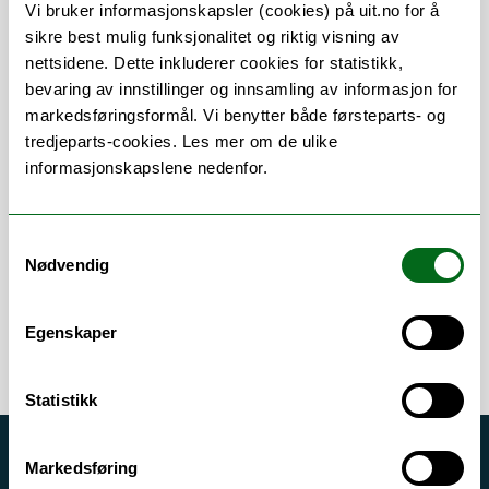
Vi bruker informasjonskapsler (cookies) på uit.no for å
sikre best mulig funksjonalitet og riktig visning av
nettsidene. Dette inkluderer cookies for statistikk,
bevaring av innstillinger og innsamling av informasjon for
markedsføringsformål. Vi benytter både førsteparts- og
tredjeparts-cookies. Les mer om de ulike
Om
Forskning og undervisning
informasjonskapslene nedenfor.
Publikasjoner
Samtykkevalg
Nødvendig
Egenskaper
Statistikk
Akutt hjelp
Markedsføring