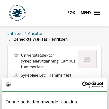
Gå til hovedinnhold
Søk
Meny
UiT Norges arktiske universitet
Enheten
Ansatte
Benedicte Wæraas Henriksen
Universitetslektor
sykepleierutdanning, Campus
Hammerfest
Sykepleie Bsc i Hammerfest
benedikte.waraas@uit.no
+47 78 45 06 42
90508020
Denne nettsiden anvender cookies
Hammerfest