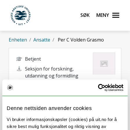
Gå til hovedinnhold
Søk
Meny
UiT Norges arktiske universitet
Enheten
Ansatte
Per C Volden Grasmo
Betjent
Seksjon for forskning,
utdanning og formidling
UMAK
per.c.grasmo@uit.no
Tromsø
Denne nettsiden anvender cookies
Vi bruker informasjonskapsler (cookies) på uit.no for å
sikre best mulig funksjonalitet og riktig visning av