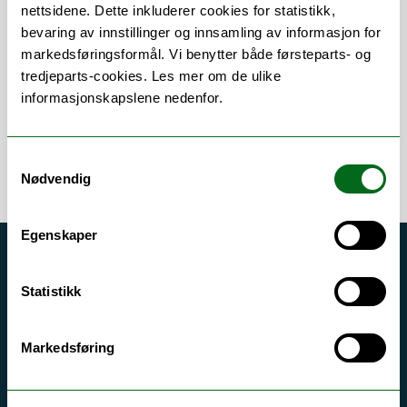
nettsidene. Dette inkluderer cookies for statistikk,
bevaring av innstillinger og innsamling av informasjon for
Om
Forskning og undervisning
markedsføringsformål. Vi benytter både førsteparts- og
tredjeparts-cookies. Les mer om de ulike
informasjonskapslene nedenfor.
Samtykkevalg
Nødvendig
Egenskaper
Akutt hjelp
Statistikk
Si ifra!
Driftsmeldinger
Markedsføring
Personvern ved UiT
Sikkerhet, beredskap og personvern