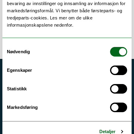
Om
Forskning og undervisning
bevaring av innstillinger og innsamling av informasjon for
markedsføringsformål. Vi benytter både førsteparts- og
tredjeparts-cookies. Les mer om de ulike
informasjonskapslene nedenfor.
Samtykkevalg
Nødvendig
Egenskaper
Akutt hjelp
Si ifra!
Statistikk
Driftsmeldinger
Personvern ved UiT
Markedsføring
Sikkerhet, beredskap og personvern
Informasjonskapsler
Detaljer