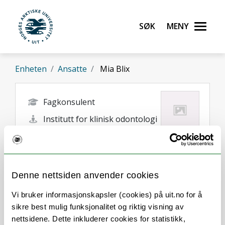
Gå til hovedinnhold
Søk
Meny
UiT Norges arktiske universitet
Enheten
Ansatte
Mia Blix
Fagkonsulent
Institutt for klinisk odontologi
mia.blix@uit.no
Tromsø
Denne nettsiden anvender cookies
Vi bruker informasjonskapsler (cookies) på uit.no for å
sikre best mulig funksjonalitet og riktig visning av
nettsidene. Dette inkluderer cookies for statistikk,