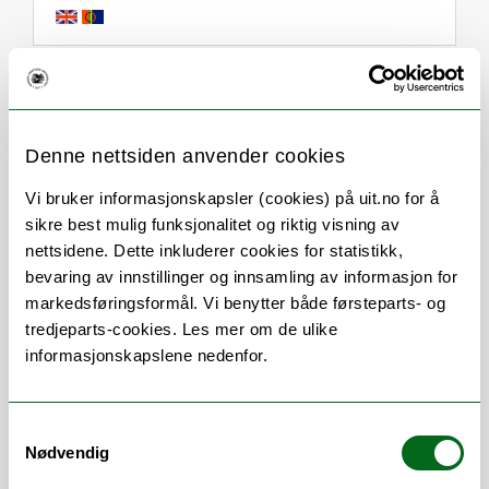
Om
Forskning og undervisning
Her finner du meg
Denne nettsiden anvender cookies
Vi bruker informasjonskapsler (cookies) på uit.no for å
sikre best mulig funksjonalitet og riktig visning av
nettsidene. Dette inkluderer cookies for statistikk,
Stillingsbeskrivelse
bevaring av innstillinger og innsamling av informasjon for
markedsføringsformål. Vi benytter både førsteparts- og
Virksomhetscontroller - Prosjektøkonomi
tredjeparts-cookies. Les mer om de ulike
(BOA)
informasjonskapslene nedenfor.
Samtykkevalg
Forvaltning, rådgivning og bistand knyttet
Nødvendig
til prosjektøkonomi. Herunder