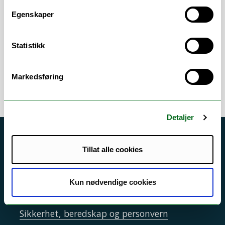
porteføljestyring, kvalitetssikring av;
budsjettering og rapportering,
Egenskaper
klassifisering og kategorisering,
prosjektstruktur og finansiering, relasjon-
Statistikk
og dimensjonsbruk o.a.
Markedsføring
Detaljer
Akutt hjelp
Tillat alle cookies
Si ifra!
Driftsmeldinger
Kun nødvendige cookies
Personvern ved UiT
Sikkerhet, beredskap og personvern