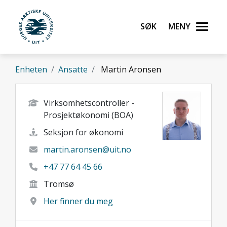
Gå til hovedinnhold
Søk
Meny
UiT Norges arktiske universitet
Enheten
Ansatte
Martin Aronsen
Virksomhetscontroller -
Prosjektøkonomi (BOA)
Seksjon for økonomi
martin.aronsen@uit.no
+47 77 64 45 66
Tromsø
Her finner du meg