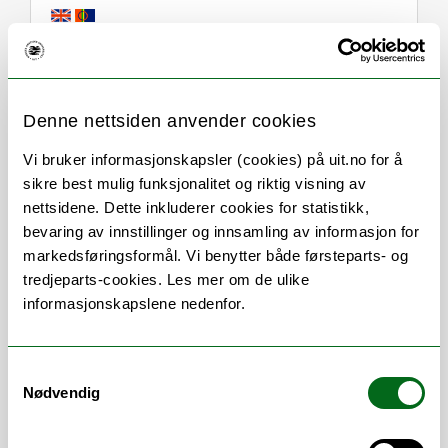
Om
Forskning og undervisning
Denne nettsiden anvender cookies
Publikasjoner
Her finner du meg
Vi bruker informasjonskapsler (cookies) på uit.no for å
sikre best mulig funksjonalitet og riktig visning av
nettsidene. Dette inkluderer cookies for statistikk,
bevaring av innstillinger og innsamling av informasjon for
Stillingsbeskrivelse
markedsføringsformål. Vi benytter både førsteparts- og
tredjeparts-cookies. Les mer om de ulike
Fagperson kjemikalieavfall
informasjonskapslene nedenfor.
Fagperson problem- og smittefarlig avfall
Saksbehandler for HMS-avvik i
Fellesadministrasjonen UiT
Samtykkevalg
Nødvendig
Arbeidsområder