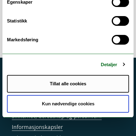
Egenskaper
Helse, miljø og sikkerhet (HMS)
/
Kjemikaliehåndtering
/
Statistikk
Laboratoriesikkerhet
/
Ytre miljø
Markedsføring
Detaljer
Akutt hjelp
Si ifra!
Tillat alle cookies
Driftsmeldinger
Kun nødvendige cookies
Personvern ved UiT
Sikkerhet, beredskap og personvern
Informasjonskapsler