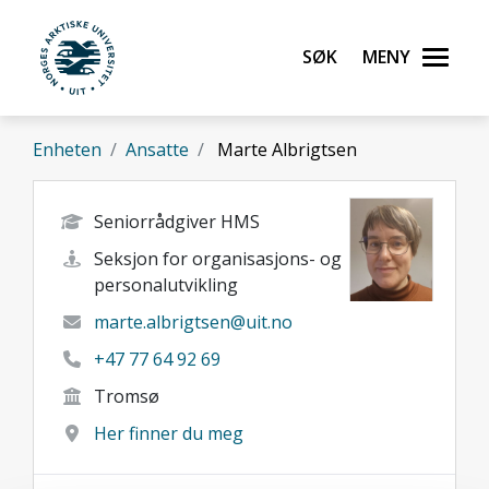
Gå til hovedinnhold
Søk
Meny
UiT Norges arktiske universitet
Enheten
Ansatte
Marte Albrigtsen
Seniorrådgiver HMS
Seksjon for organisasjons- og
personalutvikling
marte.albrigtsen@uit.no
+47 77 64 92 69
Tromsø
Her finner du meg