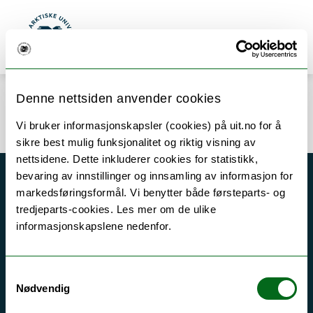
Gå til hovedinnhold
Søk
Meny
UiT Norges arktiske universitet
Denne nettsiden anvender cookies
Error rendering component
Vi bruker informasjonskapsler (cookies) på uit.no for å
sikre best mulig funksjonalitet og riktig visning av
nettsidene. Dette inkluderer cookies for statistikk,
bevaring av innstillinger og innsamling av informasjon for
Akutt hjelp
markedsføringsformål. Vi benytter både førsteparts- og
tredjeparts-cookies. Les mer om de ulike
Si ifra!
informasjonskapslene nedenfor.
Driftsmeldinger
Personvern ved UiT
Samtykkevalg
Sikkerhet, beredskap og personvern
Nødvendig
Informasjonskapsler