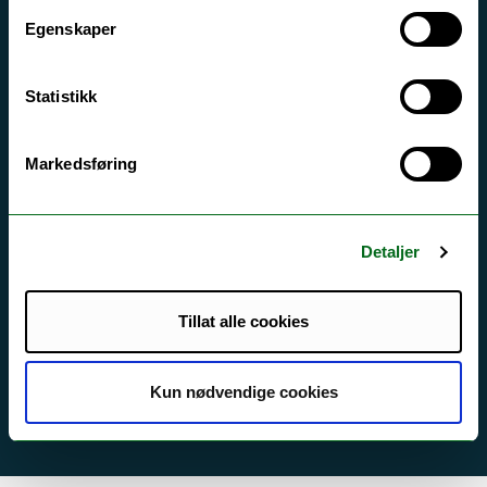
Egenskaper
Tilgjengelighetserklæring
Statistikk
Kontakt UiT
For media
Markedsføring
For skoler
Ledige stillinger
Detaljer
English website
Logg inn
Tillat alle cookies
Kun nødvendige cookies