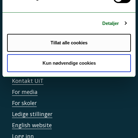
Si ifra!
Driftsmeldinger
Personvern ved UiT
Detaljer
Sikkerhet, beredskap og personvern
Tillat alle cookies
Informasjonskapsler
Tilgjengelighetserklæring
Kun nødvendige cookies
Kontakt UiT
For media
For skoler
Ledige stillinger
English website
Logg inn