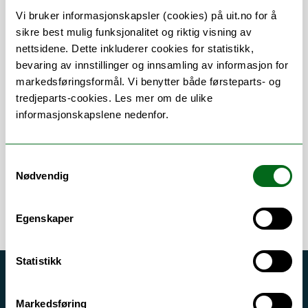
Vi bruker informasjonskapsler (cookies) på uit.no for å
Om
Forskning og undervisning
sikre best mulig funksjonalitet og riktig visning av
nettsidene. Dette inkluderer cookies for statistikk,
bevaring av innstillinger og innsamling av informasjon for
markedsføringsformål. Vi benytter både førsteparts- og
Arbeidsområder
tredjeparts-cookies. Les mer om de ulike
informasjonskapslene nedenfor.
Adgangskontroll
/
Avfall
/
Eiendomsforvaltning
/
Parkering
/
Renhold
Samtykkevalg
/
Uteområde
/
Vedlikehold
/
Ventilasjon
Nødvendig
Egenskaper
Statistikk
Akutt hjelp
Markedsføring