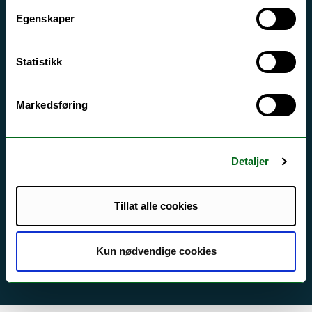
Egenskaper
Tilgjengelighetserklæring
Statistikk
Kontakt UiT
For media
Markedsføring
For skoler
Ledige stillinger
Detaljer
English website
Logg inn
Tillat alle cookies
Kun nødvendige cookies