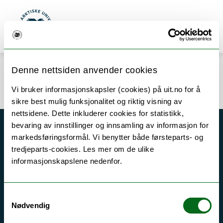
Gå til hovedinnhold
Søk
Meny
UiT Norges arktiske universitet
Denne nettsiden anvender cookies
Error rendering component
Vi bruker informasjonskapsler (cookies) på uit.no for å
sikre best mulig funksjonalitet og riktig visning av
nettsidene. Dette inkluderer cookies for statistikk,
bevaring av innstillinger og innsamling av informasjon for
Akutt hjelp
markedsføringsformål. Vi benytter både førsteparts- og
tredjeparts-cookies. Les mer om de ulike
Si ifra!
informasjonskapslene nedenfor.
Driftsmeldinger
Personvern ved UiT
Samtykkevalg
Sikkerhet, beredskap og personvern
Nødvendig
Informasjonskapsler