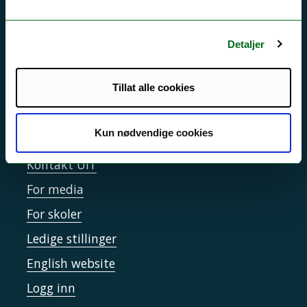
Driftsmeldinger
Personvern ved UiT
Detaljer
Sikkerhet, beredskap og personvern
Informasjonskapsler
Tillat alle cookies
Tilgjengelighetserklæring
Kun nødvendige cookies
Kontakt UiT
For media
For skoler
Ledige stillinger
English website
Logg inn