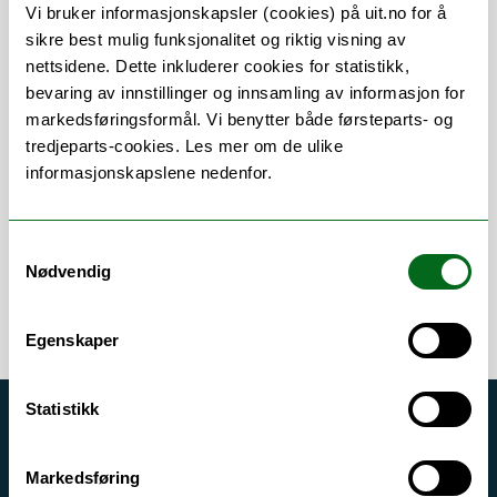
Vi bruker informasjonskapsler (cookies) på uit.no for å
sikre best mulig funksjonalitet og riktig visning av
nettsidene. Dette inkluderer cookies for statistikk,
bevaring av innstillinger og innsamling av informasjon for
Om
Forskning og undervisning
markedsføringsformål. Vi benytter både førsteparts- og
tredjeparts-cookies. Les mer om de ulike
Publikasjoner
Her finner du meg
informasjonskapslene nedenfor.
Samtykkevalg
Nødvendig
Egenskaper
Statistikk
Akutt hjelp
Si ifra!
Markedsføring