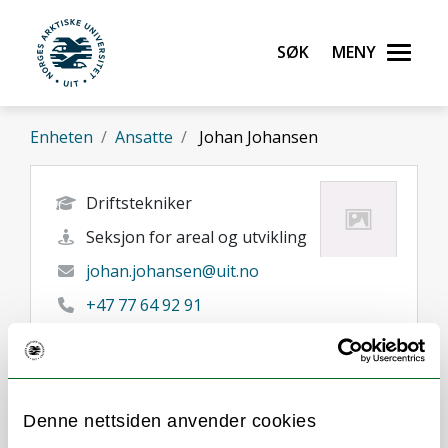
Gå til hovedinnhold
Søk
Meny
UiT Norges arktiske universitet
Enheten
Ansatte
Johan Johansen
Driftstekniker
Seksjon for areal og utvikling
johan.johansen@uit.no
+47 77 64 92 91
91703344
Tromsø
Her finner du meg
Denne nettsiden anvender cookies