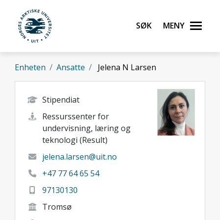
Gå til hovedinnhold
Søk
Meny
UiT Norges arktiske universitet
Enheten
Ansatte
Jelena N Larsen
Stipendiat
Ressurssenter for
undervisning, læring og
teknologi (Result)
jelena.larsen@uit.no
+47 77 64 65 54
97130130
Tromsø