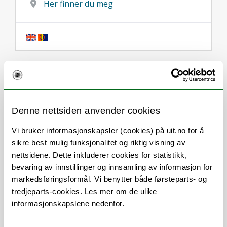
Her finner du meg
Om
Forskning og undervisning
CV
Publikasjoner
Denne nettsiden anvender cookies
Andre publikasjoner
Vi bruker informasjonskapsler (cookies) på uit.no for å
sikre best mulig funksjonalitet og riktig visning av
Her finner du meg
nettsidene. Dette inkluderer cookies for statistikk,
bevaring av innstillinger og innsamling av informasjon for
markedsføringsformål. Vi benytter både førsteparts- og
tredjeparts-cookies. Les mer om de ulike
Stillingsbeskrivelse
informasjonskapslene nedenfor.
Learning analytics & learning design