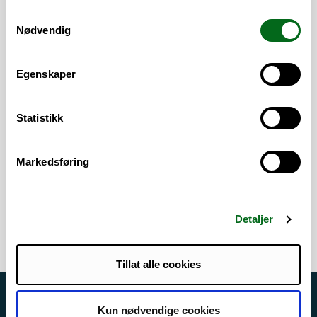
in online education
Samtykkevalg
Nødvendig
Canvas, andre LMS: utvikling av kurs
og emner - planlegging & struktur,
læringsdesign, veiledning og
Egenskaper
opplæring, grafisk utforming
(Cidilabs)
Web - utforming og design
Statistikk
Teknologi- og pedagogisk støtte for
prosjekter og undervisning
Markedsføring
Detaljer
Tillat alle cookies
Akutt hjelp
Kun nødvendige cookies