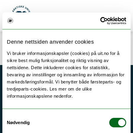
Gå til hovedinnhold
Søk
Meny
UiT Norges arktiske universitet
Denne nettsiden anvender cookies
Error rendering component
Vi bruker informasjonskapsler (cookies) på uit.no for å
sikre best mulig funksjonalitet og riktig visning av
nettsidene. Dette inkluderer cookies for statistikk,
bevaring av innstillinger og innsamling av informasjon for
Akutt hjelp
markedsføringsformål. Vi benytter både førsteparts- og
tredjeparts-cookies. Les mer om de ulike
Si ifra!
informasjonskapslene nedenfor.
Driftsmeldinger
Personvern ved UiT
Samtykkevalg
Sikkerhet, beredskap og personvern
Nødvendig
Informasjonskapsler