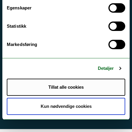
Egenskaper
Tilgjengelighetserklæring
Statistikk
Kontakt UiT
For media
Markedsføring
For skoler
Ledige stillinger
Detaljer
English website
Logg inn
Tillat alle cookies
Kun nødvendige cookies