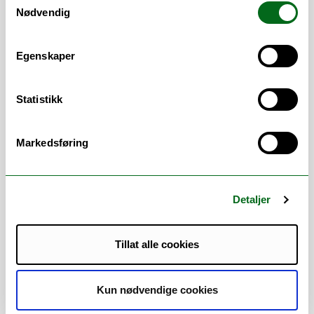
sikkerhet i nordområdene. En betydelig del
Nødvendig
av mitt arbeid omhandler sammensatte
virkemidler, trusler og hybrid krigføring,
og hvordan disse retter seg mot både
Egenskaper
samfunn og individer med mål om å svekke
nasjonal sikkerhet.
Statistikk
Dette innebærer anvendelse av analytiske
tilnærminger som kombinerer «nedenfra»-
Markedsføring
perspektiver, herunder feministiske
sikkerhetsstudier, interseksjonalitet og
menneskelig sikkerhet (human security),
med mer tradisjonelle statlige og
Detaljer
internasjonale sikkerhetsperspektiver.
Samspillet mellom disse nivåene er sentralt
Tillat alle cookies
for å forstå hvordan sikkerhet produseres,
utfordres og opprettholdes.
Kun nødvendige cookies
Disse teoretiske og analytiske
rammeverkene anvendes særlig i analyser