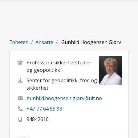
Gå til hovedinnhold
Enheten
Ansatte
Gunhild Hoogensen Gjørv
Professor i sikkerhetstudier
og geopolitikk
Senter for geopolitikk, fred og
sikkerhet
gunhild.hoogensen.gjorv@uit.no
+47 77 64 55 93
94842610