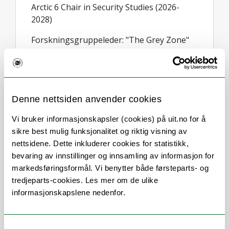
Arctic 6 Chair in Security Studies (2026-
2028)
Forskningsgruppeleder: "The Grey Zone"
(mer informasjon finnes
her:https://uit.no/research/thegreyzone )
Medlem i Norges Vitenskapsakademi for
Polarforskning https://www.polar-
Denne nettsiden anvender cookies
academy.com
Vi bruker informasjonskapsler (cookies) på uit.no for å
Medlem Academica
sikre best mulig funksjonalitet og riktig visning av
Borealis https://site.uit.no/academiaborealis/
nettsidene. Dette inkluderer cookies for statistikk,
bevaring av innstillinger og innsamling av informasjon for
markedsføringsformål. Vi benytter både førsteparts- og
tredjeparts-cookies. Les mer om de ulike
Jeg har et forskningsfokus på
informasjonskapslene nedenfor.
sikkerhetsstudier i bred forstand, inkludert
internasjonal, statlig, samfunns- og
individnivå-sikkerhet, samt geopolitikk og
Samtykkevalg