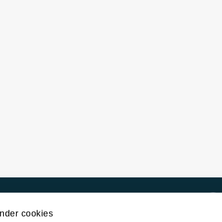
Kontakt UiT
nder cookies
For media