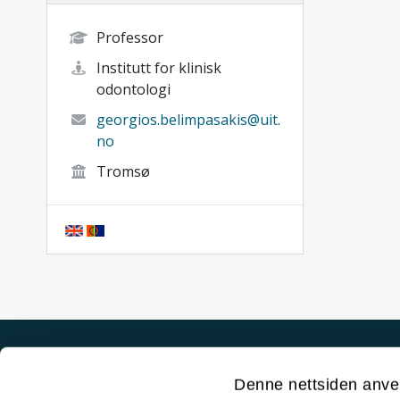
Professor
Institutt for klinisk
odontologi
georgios.belimpasakis@uit.
no
Tromsø
Akutt hjelp
Denne nettsiden anve
Si ifra!