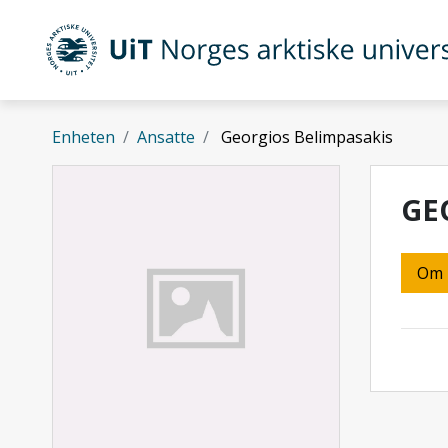
Gå til hovedinnhold
UiT Norges arktiske universitet
Enheten
Ansatte
Georgios Belimpasakis
GE
Om