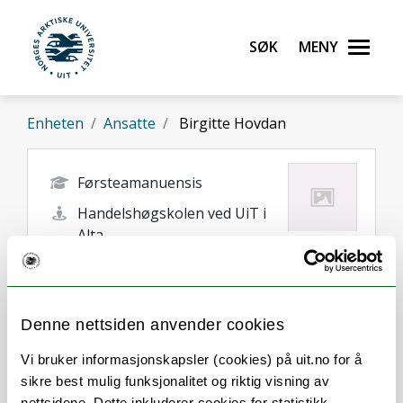
Gå til hovedinnhold
Søk
Meny
UiT Norges arktiske universitet
Enheten
Ansatte
Birgitte Hovdan
Førsteamanuensis
Handelshøgskolen ved UiT i
Alta
birgitte.hovdan@uit.no
Alta
Denne nettsiden anvender cookies
Vi bruker informasjonskapsler (cookies) på uit.no for å
sikre best mulig funksjonalitet og riktig visning av
nettsidene. Dette inkluderer cookies for statistikk,