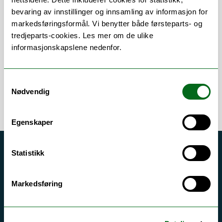
bevaring av innstillinger og innsamling av informasjon for
Om
Forskning og undervisning
markedsføringsformål. Vi benytter både førsteparts- og
Publikasjoner
tredjeparts-cookies. Les mer om de ulike
informasjonskapslene nedenfor.
Samtykkevalg
Nødvendig
Egenskaper
Statistikk
Akutt hjelp
Si ifra!
Markedsføring
Driftsmeldinger
Personvern ved UiT