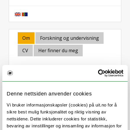
Om
Forskning og undervisning
CV
Her finner du meg
Stillingsbeskrivelse
Denne nettsiden anvender cookies
Full tid undervisning av tannlegestudenter,
6,7,8,9,10 semestre i oral protetikk og
Vi bruker informasjonskapsler (cookies) på uit.no for å
bittfunksjon.
sikre best mulig funksjonalitet og riktig visning av
nettsidene. Dette inkluderer cookies for statistikk,
Professor emeritus, Prosthodontics,
bevaring av innstillinger og innsamling av informasjon for
Faculty of Dentistry, University of Toronto,