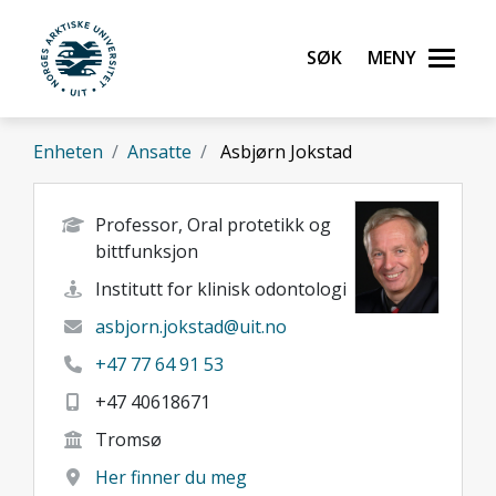
Gå til hovedinnhold
Søk
Meny
UiT Norges arktiske universitet
Enheten
Ansatte
Asbjørn Jokstad
Professor, Oral protetikk og
bittfunksjon
Institutt for klinisk odontologi
asbjorn.jokstad@uit.no
+47 77 64 91 53
+47 40618671
Tromsø
Her finner du meg