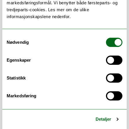
markedsføringsformål. Vi benytter både førsteparts- og
Ontario, Canada -
Webside
tredjeparts-cookies. Les mer om de ulike
Professor emeritus, Protetikk og
informasjonskapslene nedenfor.
bittfunksjon, Det odontologiske fakultet,
Universitetet i Oslo -
Webside
Samtykkevalg
Arbeidsområder
Nødvendig
Etter- og videreutdanning (EVU)
/
Egenskaper
Tidsskrifter
/
Undervisning
Vitenskapelige
Statistikk
arbeidsområder
Markedsføring
Protetikk og bitt-funksjon
/
Konserverende
tannpleie
/
Andre kliniske odontologiske
fag
/
Epidemiologi medisinsk og
odontologisk statistikk
/
Detaljer
Samfunnsodontologi