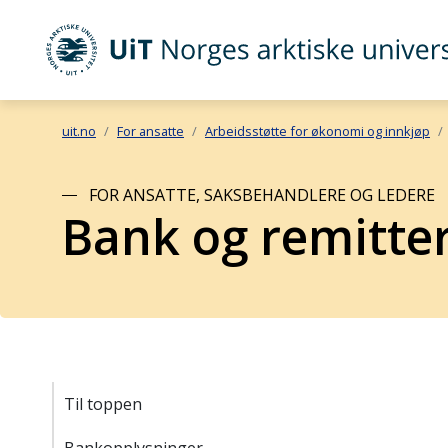
UiT Norges arktiske universitet
Gå til hovedinnhold
uit.no
For ansatte
Arbeidsstøtte for økonomi og innkjøp
FOR ANSATTE, SAKSBEHANDLERE OG LEDERE
Bank og remitte
Til toppen