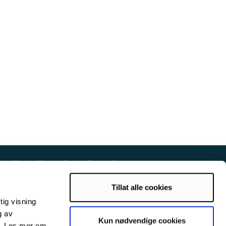
Tillat alle cookies
tig visning
g av
Kun nødvendige cookies
s. Les mer om