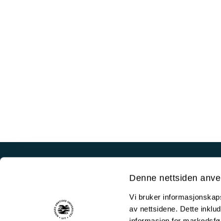
Akutt hjelp
Denne nettsiden anve
Si ifra!
Vi bruker informasjonskapsl
Driftsmeldinger
av nettsidene. Dette inklud
Personvern ved UiT
informasjon for markedsfør