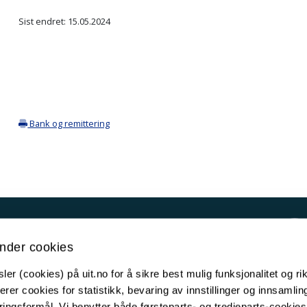
Sist endret: 15.05.2024
Bank og remittering
Kontakt UiT
nder cookies
For media
er (cookies) på uit.no for å sikre best mulig funksjonalitet og rik
For skoler
erer cookies for statistikk, bevaring av innstillinger og innsamlin
Ledige stillinger
ingsformål. Vi benytter både førsteparts- og tredjeparts-cookie