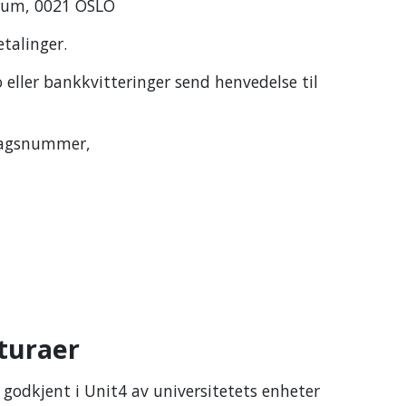
trum, 0021 OSLO
etalinger.
eller bankkvitteringer send henvedelse til
ilagsnummer,
kturaer
godkjent i Unit4 av universitetets enheter