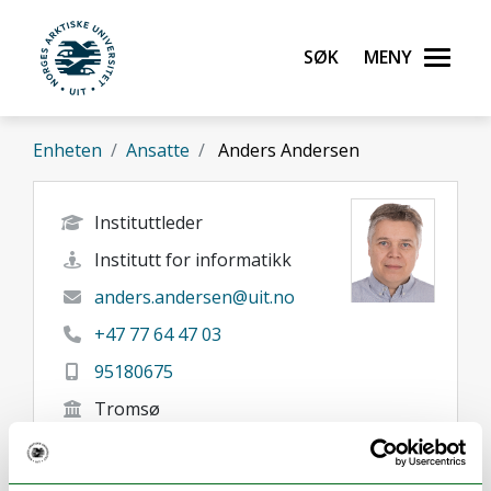
Gå til hovedinnhold
Søk
Meny
UiT Norges arktiske universitet
Enheten
Ansatte
Anders Andersen
Instituttleder
Institutt for informatikk
anders.andersen@uit.no
+47 77 64 47 03
95180675
Tromsø
Her finner du meg