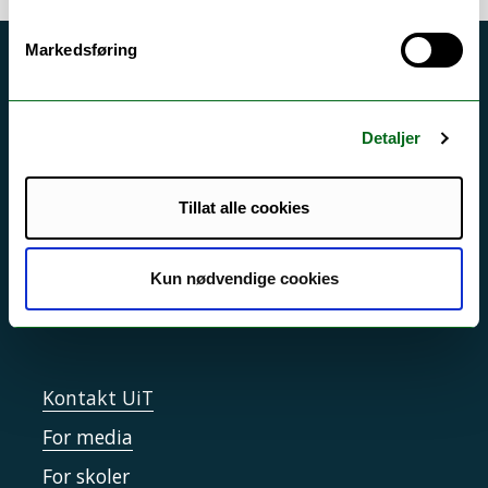
Markedsføring
Akutt hjelp
Si ifra!
Detaljer
Driftsmeldinger
Personvern ved UiT
Tillat alle cookies
Sikkerhet, beredskap og personvern
Informasjonskapsler
Kun nødvendige cookies
Tilgjengelighetserklæring
Kontakt UiT
For media
For skoler