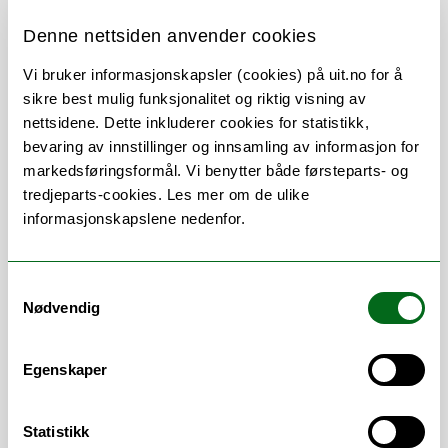
Denne nettsiden anvender cookies
Vi bruker informasjonskapsler (cookies) på uit.no for å
sikre best mulig funksjonalitet og riktig visning av
Om
Forskning og undervisning
nettsidene. Dette inkluderer cookies for statistikk,
bevaring av innstillinger og innsamling av informasjon for
Publikasjoner
Her finner du meg
markedsføringsformål. Vi benytter både førsteparts- og
tredjeparts-cookies. Les mer om de ulike
informasjonskapslene nedenfor.
Stillingsbeskrivelse
Samtykkevalg
Nødvendig
Anders Andersen er instituttleder ved
Institutt for informatikk.
Egenskaper
Statistikk