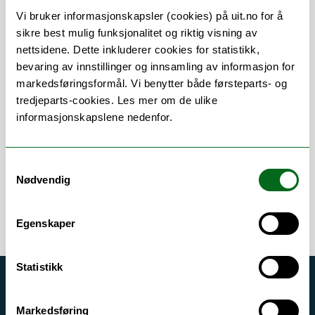
Vi bruker informasjonskapsler (cookies) på uit.no for å
sikre best mulig funksjonalitet og riktig visning av
Om
Forskning og undervisning
nettsidene. Dette inkluderer cookies for statistikk,
bevaring av innstillinger og innsamling av informasjon for
markedsføringsformål. Vi benytter både førsteparts- og
tredjeparts-cookies. Les mer om de ulike
Arbeidsområder
informasjonskapslene nedenfor.
Administrative håndbøker
/
Forskudd
/
Samtykkevalg
Lønn
/
Lønnskjøring
/
Refusjon
/
Reise
Nødvendig
Egenskaper
Statistikk
Akutt hjelp
Markedsføring