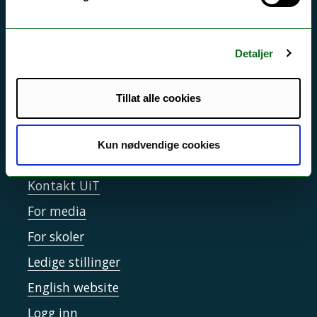
Si ifra!
Driftsmeldinger
Personvern ved UiT
Detaljer
Sikkerhet, beredskap og personvern
Tillat alle cookies
Informasjonskapsler
Tilgjengelighetserklæring
Kun nødvendige cookies
Kontakt UiT
For media
For skoler
Ledige stillinger
English website
Logg inn