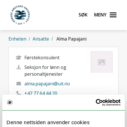
Gå til hovedinnhold
Søk
Meny
UiT Norges arktiske universitet
Enheten
Ansatte
Alma Papajani
Førstekonsulent
Seksjon for lønn og
personaltjenester
alma.papajani@uit.no
+47 77 64 44 20
Tromsø
Denne nettsiden anvender cookies